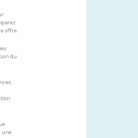
ur
omparez
e offre.
ies
ction du
ances
ction
que
z une