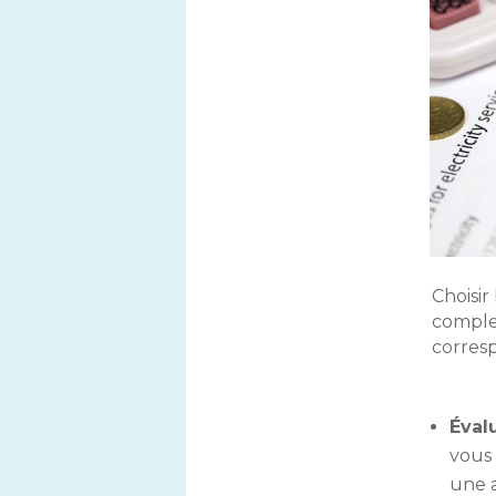
Choisir
complex
corresp
Éval
vous 
une a