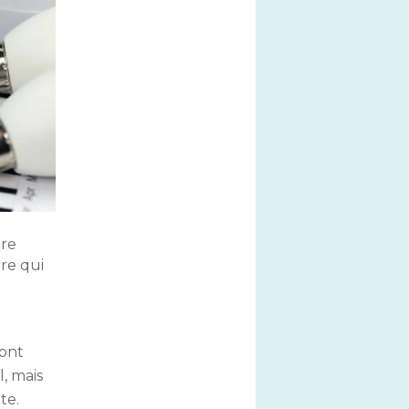
tre
re qui
ont
, mais
te.