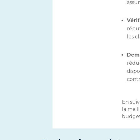
assur
Véri
réput
les c
Dema
réduc
dispo
cont
En suiv
la meil
budget