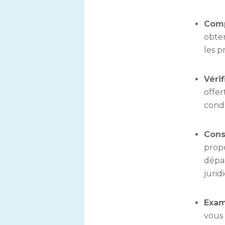
Comp
obten
les p
Vérif
offer
condu
Cons
prop
dépan
jurid
Exam
vous 