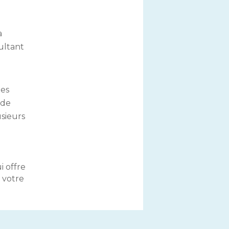
a
sultant
des
 de
usieurs
i offre
 votre