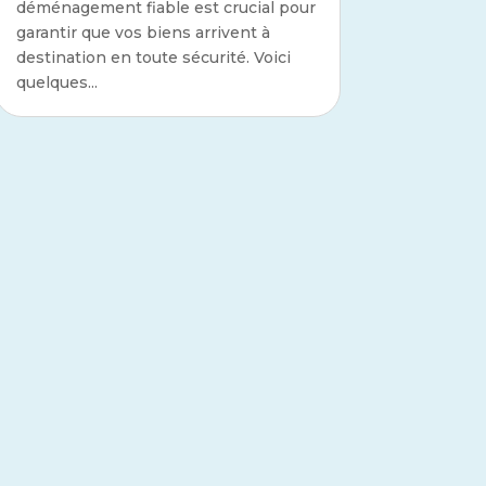
déménagement fiable est crucial pour
garantir que vos biens arrivent à
destination en toute sécurité. Voici
quelques...